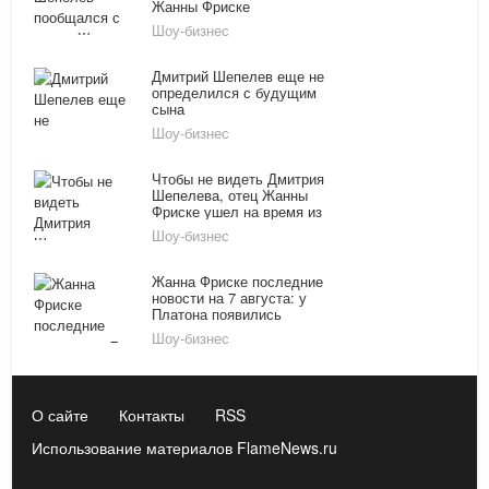
Жанны Фриске
Шоу-бизнес
Дмитрий Шепелев еще не
определился с будущим
сына
Шоу-бизнес
Чтобы не видеть Дмитрия
Шепелева, отец Жанны
Фриске ушел на время из
дома
Шоу-бизнес
Жанна Фриске последние
новости на 7 августа: у
Платона появились
друзья в Болгарии
Шоу-бизнес
О сайте
Контакты
RSS
Использование материалов FlameNews.ru