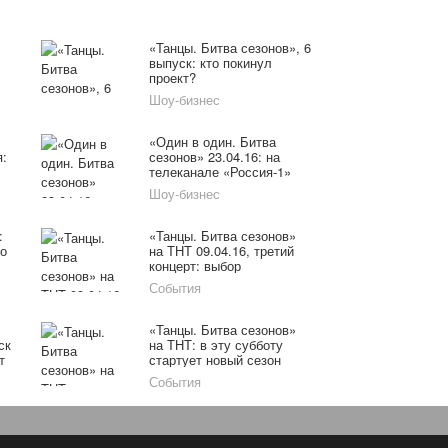
«Танцы. Битва сезонов», 6
выпуск: кто покинул
проект?
Шоу-бизнес
«Один в один. Битва
я:
сезонов» 23.04.16: на
телеканале «Россия-1»
показали 12 выпуск
Шоу-бизнес
онлайн
:
«Танцы. Битва сезонов»
о
на ТНТ 09.04.16, третий
концерт: выбор
наставника
События
«Танцы. Битва сезонов»
ск
на ТНТ: в эту субботу
т
стартует новый сезон
События