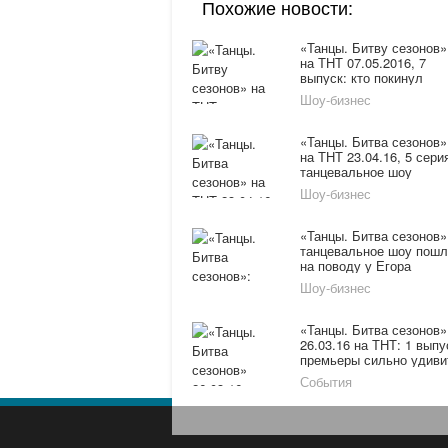
Похожие новости:
«Танцы. Битву сезонов»
на ТНТ 07.05.2016, 7
выпуск: кто покинул
проект в последнем
Шоу-бизнес
выпуске
«Танцы. Битва сезонов»
на ТНТ 23.04.16, 5 сери
танцевальное шоу
продолжается
Шоу-бизнес
«Танцы. Битва сезонов»
танцевальное шоу пошл
на поводу у Егора
Дружинина
Шоу-бизнес
«Танцы. Битва сезонов»
26.03.16 на ТНТ: 1 выпу
премьеры сильно удиви
зрителей
События