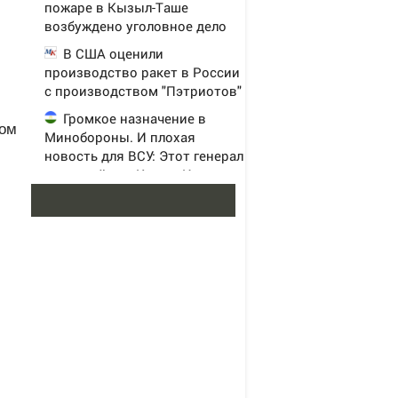
пожаре в Кызыл-Таше
возбуждено уголовное дело
В США оценили
производство ракет в России
с производством "Пэтриотов"
Громкое назначение в
мом
Минобороны. И плохая
новость для ВСУ: Этот генерал
уже дошёл до Киева. И
освобождал Курщину
Во второй очереди ЖК
«Чуйские кварталы» открыты
продажи