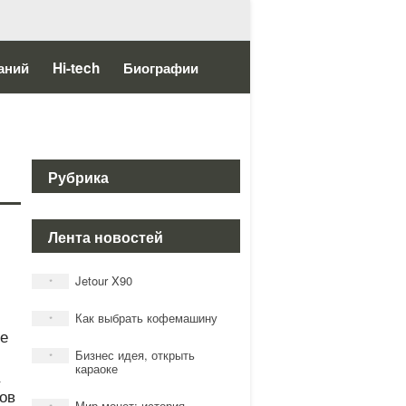
аний
Hi-tech
Биографии
Рубрика
Лента новостей
Jetour X90
*
Как выбрать кофемашину
*
ие
Бизнес идея, открыть
*
караоке
ов
Мир монет: история