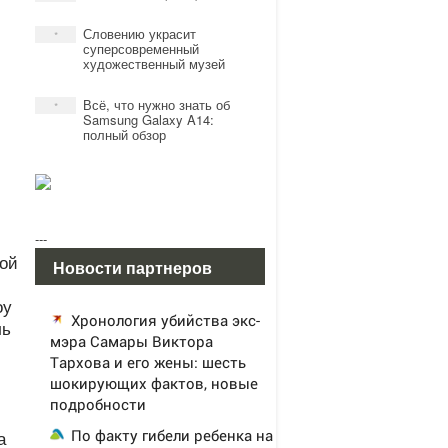
Словению украсит
*
суперсовременный
художественный музей
Всё, что нужно знать об
*
Samsung Galaxy A14:
полный обзор
---
вой
Новости партнеров
оу
Хронология убийства экс-
ль
мэра Самары Виктора
Тархова и его жены: шесть
шокирующих фактов, новые
подробности
а
По факту гибели ребенка на