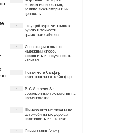
*
рно
коллекционирования,
редкие экземпляры и их
ценность
ле
Текущий курс Биткоина к
*
рублю и тонкости
грамотного обмена
Инвестиции в золото -
*
надежный способ
м
сохранить и преумножить
капитал
е
Новая яхта Сапфир,
*
тон
саратовская яхта Сапфир
PLC Siemens S7 –
*
современные технологии на
производстве
Шумозащитные экраны на
*
автомобильных дорогах:
надежность и эстетика
Синий залив (2021)
*