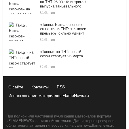
на ТНТ 26.03.16: интрига 1
выпуска танцевального
шоу
События
«Танцы. Битва сезонов»
26.03.16 на ТНТ: 1 выпуск
премьеры сильно удивит
зрителей
События
«Танцы» на ТНТ: новый
сезон стартует 26 марта
События
О сайте
Контакты
RSS
Использование материалов FlameNews.ru
При полной или частичной публикации материалов портала
«FLAMENEWS» ссылка обязательна. Для интернет ресурсов
обязательна активная гиперссылка на сайт www.flamenews.ru