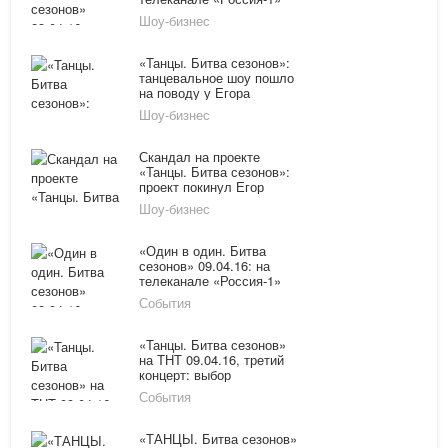
показали 12 выпуск
Шоу-бизнес
онлайн
«Танцы. Битва сезонов»:
танцевальное шоу пошло
на поводу у Егора
Дружинина
Шоу-бизнес
Скандал на проекте
«Танцы. Битва сезонов»:
проект покинул Егор
Дружинин
Шоу-бизнес
«Один в один. Битва
сезонов» 09.04.16: на
телеканале «Россия-1»
показали 10 выпуск
События
онлайн
«Танцы. Битва сезонов»
на ТНТ 09.04.16, третий
концерт: выбор
наставника
События
«ТАНЦЫ. Битва сезонов»