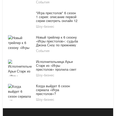
премьерной серии
События
"Игра престолов" 6 сезон
1 серия: описание первой
серии cмотреть онлайн 12
Шоу-бизнес
Новый трейлер к 6 сезону
«Игры престолов»: судьба
Джона Сноу по прежнему
неизвестна
События
Исполнительница Арьи
Старк из «Игры
престолов» пролила свет
на судьбу Джона Сноу
Шоу-бизнес
Когда выйдет 6 сезон
сериала «Игра
престолов»?
Шоу-бизнес