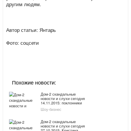
другим людям.
Автор статьи: Янтарь
Фото: соцсети
Похожие новости:
Дом-2 скандальные
новости и слухи сегодня
14.11.2015: поклонники
Ксении Бородиной
Шоу-бизнес
раскритиковали ее
пуховик, Лисова
предложила сделать
Дом-2 скандальные
выводы
новости и слухи сегодня
27.10.2015: Кристина