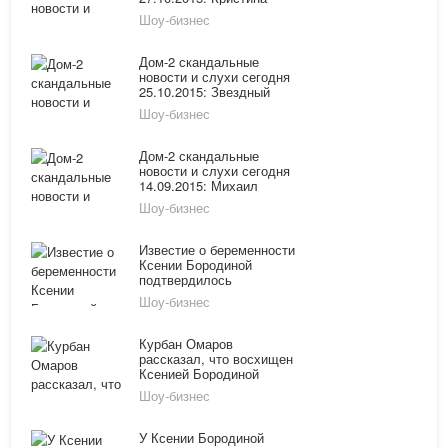
Дерябина рассказала о
Шоу-бизнес
семейном богатстве, дочь
Бородиной побывала на
модном показе
Дом-2 скандальные
новости и слухи сегодня
25.10.2015: Звездный
Инстаграм Ксении
Шоу-бизнес
Бородиной, Ольгу
Васильевну положили в
больницу
Дом-2 скандальные
новости и слухи сегодня
14.09.2015: Михаил
Терехин пытается
Шоу-бизнес
отравить жизнь Ксении
Бородиной, Диана
Чипизубова намерена
Известие о беременности
рожать на Сейшелах
Ксении Бородиной
подтвердилось
Шоу-бизнес
Курбан Омаров
рассказал, что восхищен
Ксенией Бородиной
Шоу-бизнес
У Ксении Бородиной