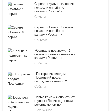
Сериал «Культ»: 10 серию
показали онлайн по
каналу «Россия-1»
18.02.16
События
Сериал «Культ»: 8 серию
показали онлайн по
каналу «Россия-1»
17.02.16
События
«Солнце в подарок»: 12
серию показали онлайн по
каналу «Россия-1»
08.02.16
События
«По горячим следам.
Последний поезд,
последний вагон»»: 2
серию покажут онлайн по
События
каналу «Россия-1»
01.02.16
Новые клип «Экспонат» от
группы «Ленинград» стал
рекордсменом по
просмотрам
Шоу-бизнес