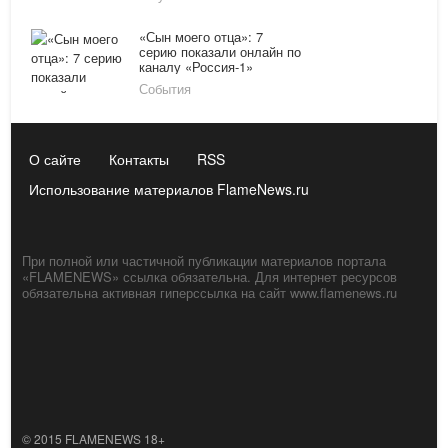
«Сын моего отца»: 7
серию показали онлайн по
каналу «Россия-1»
20.01.16
События
О сайте
Контакты
RSS
Использование материалов FlameNews.ru
При полной или частичной публикации материалов портала
«FLAMENEWS» ссылка обязательна. Для интернет ресурсов
обязательна активная гиперссылка на сайт www.flamenews.ru
© 2015 FLAMENEWS 18+