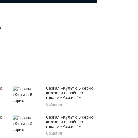
в
ию
Сериал «Культ»: 5 серию
показали онлайн по
каналу «Россия-1»
16.02.16
События
ию
Сериал «Культ»: 3 серию
показали онлайн по
каналу «Россия-1»
15.02.16
События