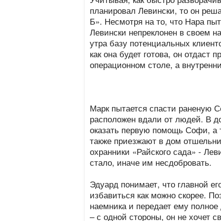
планировал Левински, то он реша
Б». Несмотря на то, что Нара пыт
Левински непреклонен в своем на
утра базу потенциальных клиенто
как она будет готова, он отдаст 
операционном столе, а внутренн
Марк пытается спасти раненую С
расположен вдали от людей. В д
оказать первую помощь Софи, а 
также приезжают в дом отшельник
охранники «Райского сада» - Лев
стало, иначе им несдобровать.
Эдуард понимает, что главной ег
избавиться как можно скорее. П
наемника и передает ему полное 
– с одной стороны, он не хочет с