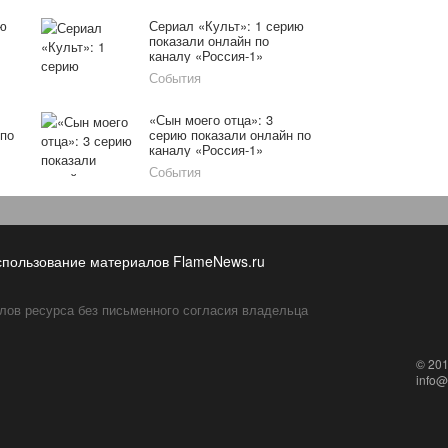
ию
Сериал «Культ»: 1 серию
показали онлайн по
каналу «Россия-1»
15.02.16
События
«Сын моего отца»: 3
 по
серию показали онлайн по
каналу «Россия-1»
18.01.16
События
спользование материалов FlameNews.ru
лов ресурса без письменного согласия владельца
© 20
info@