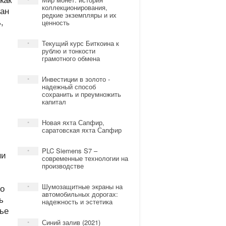
*
коллекционирования,
лан
редкие экземпляры и их
,
ценность
,
Текущий курс Биткоина к
*
рублю и тонкости
грамотного обмена
Инвестиции в золото -
*
надежный способ
сохранить и преумножить
капитал
Новая яхта Сапфир,
*
саратовская яхта Сапфир
PLC Siemens S7 –
*
ни
современные технологии на
производстве
мо
Шумозащитные экраны на
*
автомобильных дорогах:
ь
надежность и эстетика
ье
Синий залив (2021)
*