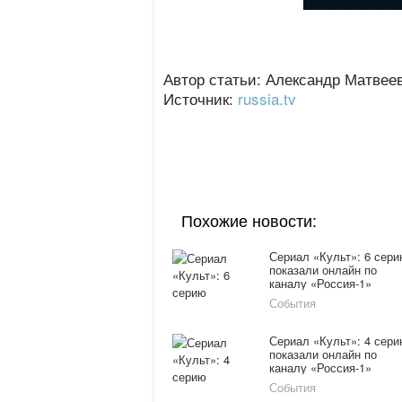
Автор статьи: Александр Матвее
Источник:
russia.tv
Похожие новости:
Сериал «Культ»: 6 сер
показали онлайн по
каналу «Россия-1»
16.02.16
События
Сериал «Культ»: 4 сер
показали онлайн по
каналу «Россия-1»
16.02.16
События