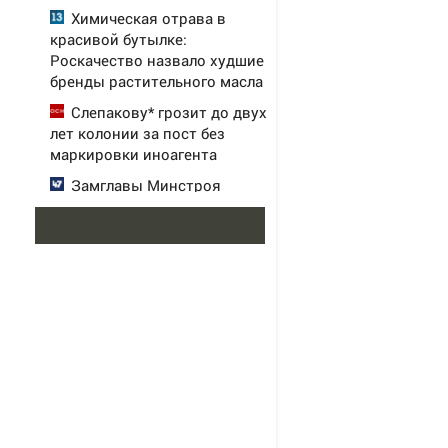
Химическая отрава в
красивой бутылке:
Роскачество назвало худшие
бренды растительного масла
Слепакову* грозит до двух
лет колонии за пост без
маркировки иноагента
Замглавы Минстроя
Стасишин сравнил качество
жилья в РФ и Нью-Йорке