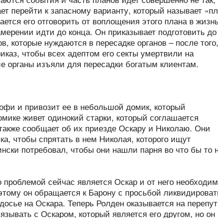
ет перейти к запасному варианту, который называет «п
ается его отговорить от воплощения этого плана в жизнь
мерении идти до конца. Он приказывает подготовить до
в, которые нуждаются в пересадке органов – после того
приказ, чтобы всех адептом его секты умертвили на
ие органы изъяли для пересадки богатым клиентам.
офи и привозит ее в небольшой домик, который
омике живет одинокий старки, который соглашается
также сообщает об их приезде Оскару и Николаю. Они
а, чтобы спрятать в нем Николая, которого ищут
ински потребовал, чтобы они нашли парня во что бы то 
о проблемой сейчас является Оскар и от него необходи
оэтому он обращается к Барону с просьбой ликвидироват
досье на Оскара. Теперь Ролден оказывается на перепут
вязывать с Оскаром, который является его другом, но он