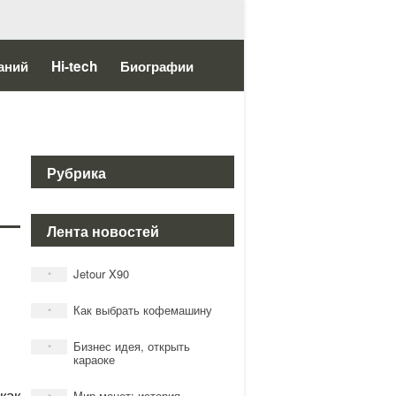
аний
Hi-tech
Биографии
Рубрика
Лента новостей
Jetour X90
*
Как выбрать кофемашину
*
Бизнес идея, открыть
*
караоке
как
Мир монет: история