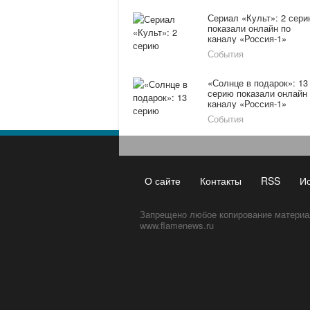
Сериал «Культ»: 2 сер
показали онлайн по
каналу «Россия-1»
15.02.16
События
«Солнце в подарок»: 13
серию показали онлайн
каналу «Россия-1»
08.02.16
События
О сайте
Контакты
RSS
И
Запрещено любое копирование материа
www.flamenews.ru