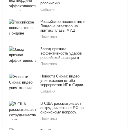
российских
бомбардировок в Сирии
События
Российское посольство в
Лондоне ответило на
критику главы МИД
Великобритании
Политика
Запад признал
эффективность ударов
российской авиации в
Сирии
Политика
Новости Сирии: видео
уничтожения штаба
террористов ИГ в Сирии
российской авиацией,
События
карта боевых действий
В США рассматривают
сотрудничество с РФ по
сирийскому вопросу
Политика