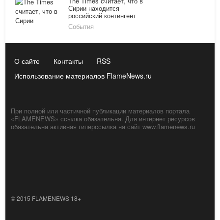
The Times считает, что в
Сирии находится
российский контингент
События
О сайте
Контакты
RSS
Использование материалов FlameNews.ru
При полной или частичной публикации материалов портала
«FLAMENEWS» ссылка обязательна. Для интернет ресурсов
обязательна активная гиперссылка на сайт www.flamenews.ru
© 2015 FLAMENEWS 18+