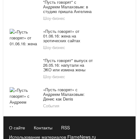
"Пусть говорят" с
Андреем Малаховым: в
студию пришла Ангелина
Дорофеева - учительница,
Шоу-бизнес
забеременевшая от
школьника
«Пусть говорят» от
01.06.16: жена на
эротических сайтах
знакомств, а муж
Шоу-бизнес
воспитывает ребенка
"Пусть говорят" выпуск от
26.05.16: напутали на
ЭКО или измена жены
Шоу-бизнес
«Пусть говорят» с
Андреем Малаховым:
Денис как Denis
События
О сайте
Контакты
RSS
Использование материалов FlameNews.ru