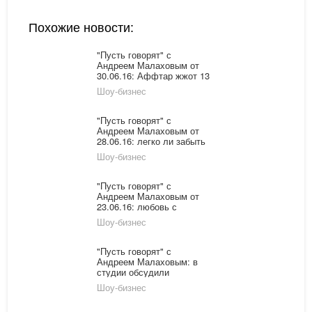
Похожие новости:
"Пусть говорят" с
Андреем Малаховым от
30.06.16: Аффтар жжот 13
Шоу-бизнес
"Пусть говорят" с
Андреем Малаховым от
28.06.16: легко ли забыть
детские обиды?
Шоу-бизнес
"Пусть говорят" с
Андреем Малаховым от
23.06.16: любовь с
ограниченными
Шоу-бизнес
возможностями
"Пусть говорят" с
Андреем Малаховым: в
студии обсудили
трагедию в Карелии
Шоу-бизнес