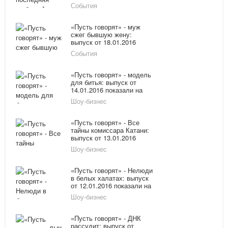
показали на Первом
События
канале онлайн
«Пусть говорят» - муж
сжег бывшую жену:
выпуск от 18.01.2016
показали на Первом
События
канале онлайн
«Пусть говорят» - модель
для битья: выпуск от
14.01.2016 показали на
Первом канале онлайн
Шоу-бизнес
«Пусть говорят» - Все
тайны комиссара Катани:
выпуск от 13.01.2016
показали на Первом
Шоу-бизнес
канале онлайн
«Пусть говорят» - Нелюди
в белых халатах: выпуск
от 12.01.2016 показали на
Первом канале онлайн
Шоу-бизнес
«Пусть говорят» - ДНК
рассудит: выпуск от