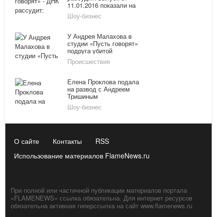
11.01.2016 показали на
Первом канале онлайн
Шоу-бизнес
У Андрея Малахова в
студии «Пусть говорят»
подруга убитой
московскими
Происшествия
полицейскими расскажет
правду
Елена Проклова подала
на развод с Андреем
Тришиным
Шоу-бизнес
О сайте
Контакты
RSS
Использование материалов FlameNews.ru
При полной или частичной публикации материалов портала
«FLAMENEWS» ссылка обязательна. Для интернет ресурсов
обязательна активная гиперссылка на сайт www.flamenews.ru