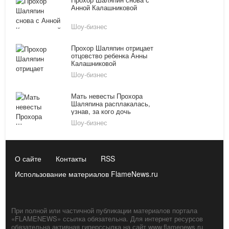
Анной Калашниковой
Шоу-бизнес
Прохор Шаляпин отрицает
отцовство ребенка Анны
Калашниковой
Шоу-бизнес
Мать невесты Прохора
Шаляпина расплакалась,
узнав, за кого дочь
выходит замуж
Шоу-бизнес
О сайте
Контакты
RSS
Использование материалов FlameNews.ru
При полной или частичной публикации материалов портала
«FLAMENEWS» ссылка обязательна. Для интернет ресурсов
обязательна активная гиперссылка на сайт www.flamenews.ru