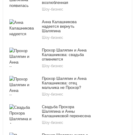
возлюбленная
Шоу-бизнес
Анна Калашникова
надеется вернуть
Шаляпина
Шоу-бизнес
Прохор Шаляпин и Анна
Калашникова: свадьба
отменяется
Шоу-бизнес
Прохор Шаляпин и Анна
Калашникова: отец
мальчика не Прохор?
Шоу-бизнес
Свадьба Прохора
Шаляпина и Анны
Калашниковой перенесена
на май
Шоу-бизнес
Прохор Шаляпин снова с