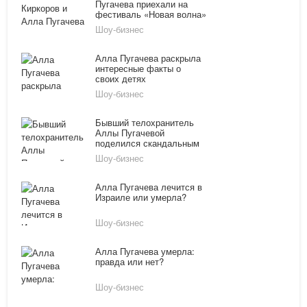
Пугачева приехали на
фестиваль «Новая волна»
в Сочи
Шоу-бизнес
Алла Пугачева раскрыла
интересные факты о
своих детях
Шоу-бизнес
Бывший телохранитель
Аллы Пугачевой
поделился скандальным
разоблачением
Шоу-бизнес
Алла Пугачева лечится в
Израиле или умерла?
Шоу-бизнес
Алла Пугачева умерла:
правда или нет?
Шоу-бизнес