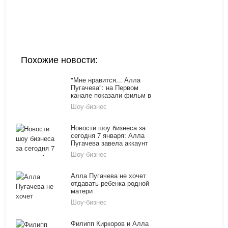
Похожие новости:
"Мне нравится... Алла
Пугачева": на Первом
канале показали фильм в
честь 67 летия
Шоу-бизнес
Примадонны
Новости шоу бизнеса за
сегодня 7 января: Алла
Пугачева завела аккаунт
в Инстаграм, эксперт
Шоу-бизнес
обвинил Шепелева во лжи
Алла Пугачева не хочет
отдавать ребенка родной
матери
Шоу-бизнес
Филипп Киркоров и Алла