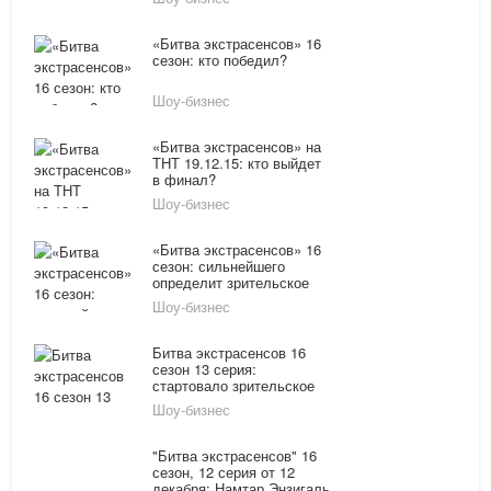
рекорд по просмотрам
«Битва экстрасенсов» 16
сезон: кто победил?
Шоу-бизнес
«Битва экстрасенсов» на
ТНТ 19.12.15: кто выйдет
в финал?
Шоу-бизнес
«Битва экстрасенсов» 16
сезон: сильнейшего
определит зрительское
голосование
Шоу-бизнес
Битва экстрасенсов 16
сезон 13 серия:
стартовало зрительское
голосование на проекте
Шоу-бизнес
«Битва экстрасенсов»
"Битва экстрасенсов" 16
сезон, 12 серия от 12
декабря: Намтар Энзигаль