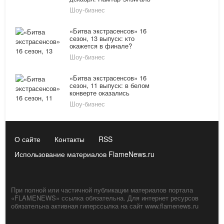
вынужден был покинуть
Шоу-бизнес
проект
«Битва экстрасенсов» 16
сезон, 13 выпуск: кто
окажется в финале?
Шоу-бизнес
«Битва экстрасенсов» 16
сезон, 11 выпуск: в белом
конверте оказались
Виктория Райдос и
Шоу-бизнес
Мэрилин Керро
О сайте
Контакты
RSS
Использование материалов FlameNews.ru
При полной или частичной публикации материалов портала
«FLAMENEWS» ссылка обязательна. Для интернет ресурсов
обязательна активная гиперссылка на сайт www.flamenews.ru