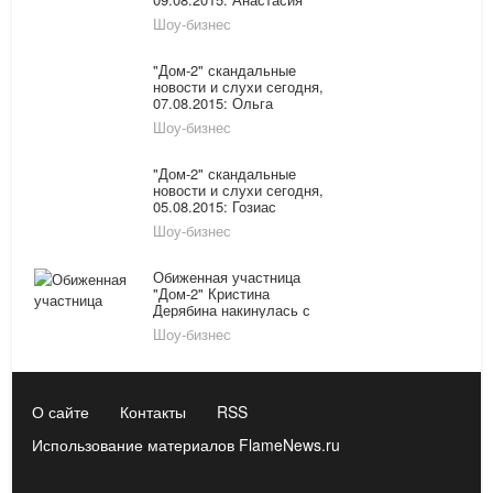
Киушкина ушла с проекта,
Шоу-бизнес
Задойнов и Камирен
избиты в Ростове-на-Дону,
Илья Григоренко вернулся
"Дом-2" скандальные
новости и слухи сегодня,
07.08.2015: Ольга
Васильевна продолжает
Шоу-бизнес
скандалить на проекте,
участники покидают
проект в массовом
"Дом-2" скандальные
порядке
новости и слухи сегодня,
05.08.2015: Гозиас
ревнует Илью к Насте,
Шоу-бизнес
стала известна цель
возращения Глеба
Жемчугова
Обиженная участница
"Дом-2" Кристина
Дерябина накинулась с
тумаками на Евгения
Шоу-бизнес
Руднева
О сайте
Контакты
RSS
Использование материалов FlameNews.ru