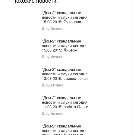
Похожие новости:
"Дом-2" скандальные
новости и слухи сегодня
15.08.2015: Суханова
недовольна
Шоу-бизнес
организаторами, у
Рапунцель новая любовь
"Дом-2" скандальные
новости и слухи сегодня
15.08.2015: Либерж
Кпадону страдает от
Шоу-бизнес
воздержания, Евгений
Кузин попал в больницу
"Дом-2" скандальные
новости и слухи сегодня
13.08.2015: сейшельская
интрига, подготовка к
Шоу-бизнес
конкурсу «Человек года
2015»
"Дом-2" скандальные
новости и слухи сегодня
11.08.2015: работа Ольги
Рапунцель продолжает
Шоу-бизнес
быть камнем
преткновения, Настя
Киушкина отпразднует
"Дом-2" скандальные
юбилей на проекте
новости и слухи сегодня,
09.08.2015: Анастасия