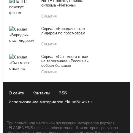
На ТНТ покажут финал
ситкома «Интерны»
События
Сериал «Бородач» стал
лидером по просмотрам
События
Сериал «Сын моего отца»
на телеканале «Россия-1»
собрал большое
количество телезрителей
События
О сайте
Контакты
RSS
Использование материалов FlameNews.ru
При полной или частичной публикации материалов портала
«FLAMENEWS» ссылка обязательна. Для интернет ресурсов
обязательна активная гиперссылка на сайт www.flamenews.ru