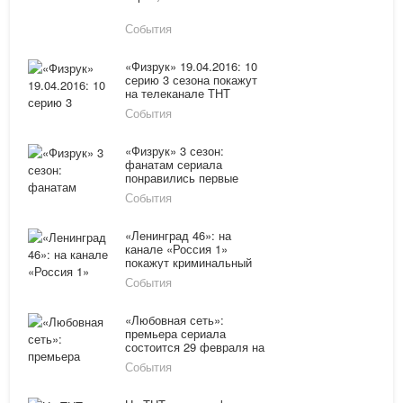
События
«Физрук» 19.04.2016: 10
серию 3 сезона покажут
на телеканале ТНТ
онлайн
События
«Физрук» 3 сезон:
фанатам сериала
понравились первые
серии
События
«Ленинград 46»: на
канале «Россия 1»
покажут криминальный
сериал
События
«Любовная сеть»:
премьера сериала
состоится 29 февраля на
телеканале «Россия-1»
События