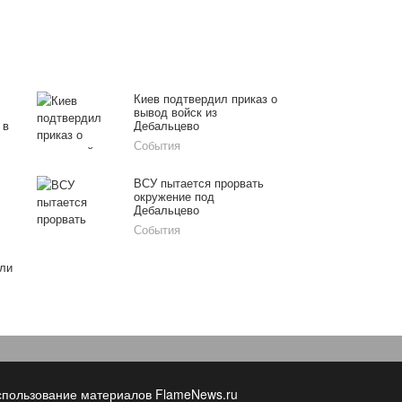
Киев подтвердил приказ о
вывод войск из
 в
Дебальцево
События
ВСУ пытается прорвать
окружение под
Дебальцево
События
ли
спользование материалов FlameNews.ru