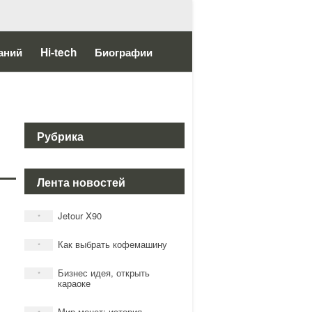
аний
Hi-tech
Биографии
Рубрика
Лента новостей
Jetour X90
*
Как выбрать кофемашину
*
Бизнес идея, открыть
*
караоке
Мир монет: история