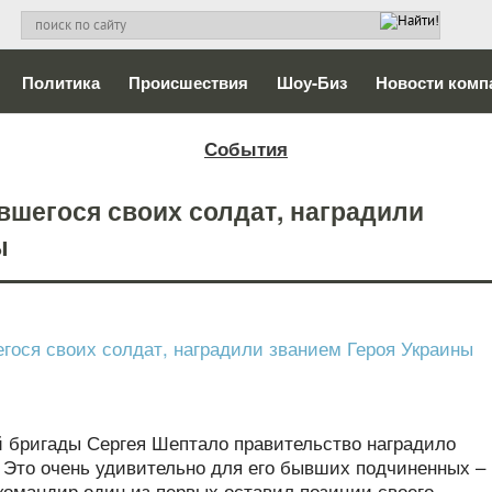
Политика
Происшествия
Шоу-Биз
Новости комп
События
вшегося своих солдат, наградили
ы
й бригады Сергея Шептало правительство наградило
 Это очень удивительно для его бывших подчиненных –
командир один из первых оставил позиции своего