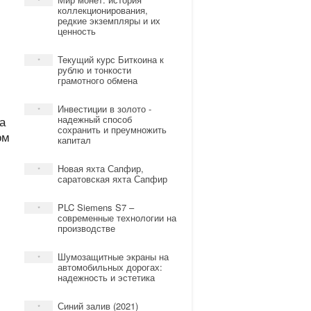
*
коллекционирования,
редкие экземпляры и их
ценность
Текущий курс Биткоина к
*
рублю и тонкости
грамотного обмена
Инвестиции в золото -
*
а
надежный способ
сохранить и преумножить
ом
капитал
Новая яхта Сапфир,
*
саратовская яхта Сапфир
,
PLC Siemens S7 –
*
современные технологии на
производстве
Шумозащитные экраны на
*
автомобильных дорогах:
надежность и эстетика
Синий залив (2021)
*