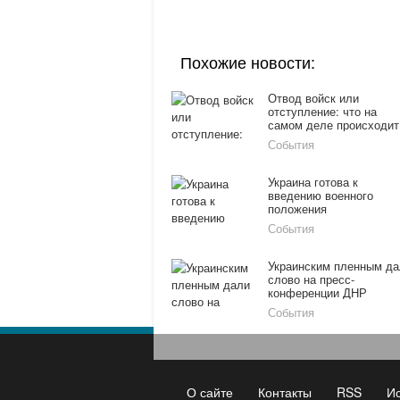
Похожие новости:
Отвод войск или
отступление: что на
самом деле происходит
Дебальцево
События
Украина готова к
введению военного
положения
События
Украинским пленным да
слово на пресс-
конференции ДНР
События
О сайте
Контакты
RSS
И