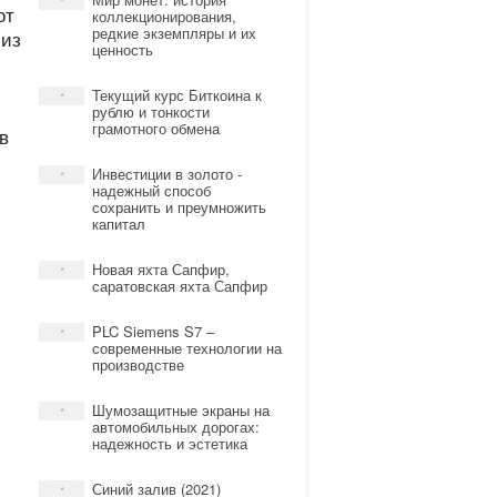
*
от
коллекционирования,
редкие экземпляры и их
 из
ценность
Текущий курс Биткоина к
*
рублю и тонкости
грамотного обмена
в
Инвестиции в золото -
*
надежный способ
сохранить и преумножить
капитал
Новая яхта Сапфир,
*
саратовская яхта Сапфир
PLC Siemens S7 –
*
современные технологии на
производстве
Шумозащитные экраны на
*
автомобильных дорогах:
надежность и эстетика
Синий залив (2021)
*