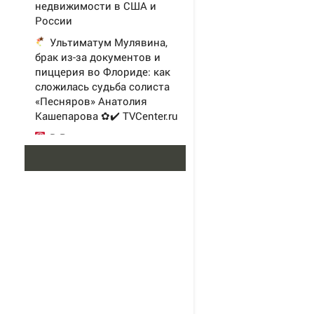
недвижимости в США и
России
Ультиматум Мулявина,
брак из-за документов и
пиццерия во Флориде: как
сложилась судьба солиста
«Песняров» Анатолия
Кашепарова ✿✔️ TVCenter.ru
В России сильно просел
выпуск алкоголя
«Это не желание народа»: в
Сербии рассказали, что
заставило страну принять
Зеленского