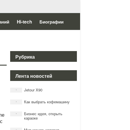
аний
Hi-tech
Биографии
Рубрика
Лента новостей
Jetour X90
*
Как выбрать кофемашину
*
ле
Бизнес идея, открыть
*
караоке
 с
Мир монет: история