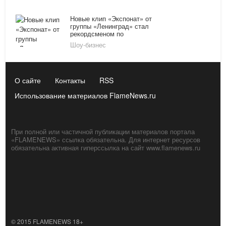
Новые клип «Экспонат» от
группы «Ленинград» стал
рекордсменом по
просмотрам
Шоу-бизнес
О сайте
Контакты
RSS
Использование материалов FlameNews.ru
При полной или частичной публикации материалов портала
«FLAMENEWS» ссылка обязательна. Для интернет ресурсов
обязательна активная гиперссылка на сайт www.flamenews.ru
© 2015 FLAMENEWS 18+