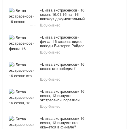
фильма о
победительнице 16 сезона
«Битва экстрасенсов» 16
сезон: 16.01.16 на ТНТ
покажут документальный
фильм - «Один день с
Шоу-бизнес
Викторией Райдос»
«Битва экстрасенсов»
финал 16 сезона: видео
победы Виктории Райдос
Шоу-бизнес
«Битва экстрасенсов» 16
сезон: кто победил?
Шоу-бизнес
«Битва экстрасенсов» 16
сезон, 13 выпуск:
экстрасенсы поразили
братьев Сафроновых
Шоу-бизнес
«Битва экстрасенсов» 16
сезон, 13 выпуск: кто
окажется в финале?