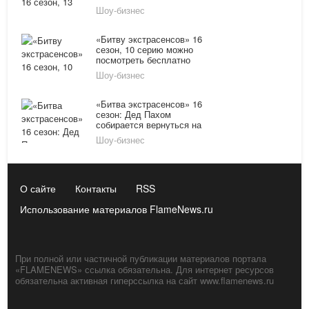
Шоу-бизнес
«Битву экстрасенсов» 16
сезон, 10 серию можно
посмотреть бесплатно
онлайн за 21.11.15
Шоу-бизнес
«Битва экстрасенсов» 16
сезон: Дед Пахом
собирается вернуться на
проект?
Шоу-бизнес
О сайте
Контакты
RSS
Использование материалов FlameNews.ru
При полной или частичной публикации материалов портала
«FLAMENEWS» ссылка обязательна. Для интернет ресурсов
обязательна активная гиперссылка на сайт www.flamenews.ru