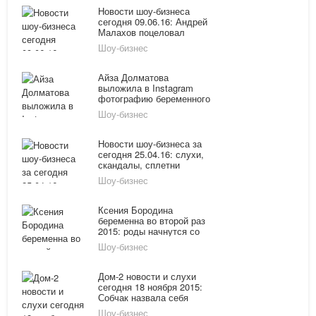
Новости шоу-бизнеса
сегодня 09.06.16: Андрей
Малахов поцеловал
Ксению Собчак в
Шоу-бизнес
беременный животик
Айза Долматова
выложила в Instagram
фотографию беременного
живота
Шоу-бизнес
Новости шоу-бизнеса за
сегодня 25.04.16: слухи,
скандалы, сплетни
Шоу-бизнес
Ксения Бородина
беременна во второй раз
2015: роды начнутся со
дня на день
Шоу-бизнес
Дом-2 новости и слухи
сегодня 18 ноября 2015:
Собчак назвала себя
чудовищем, Курбан
Шоу-бизнес