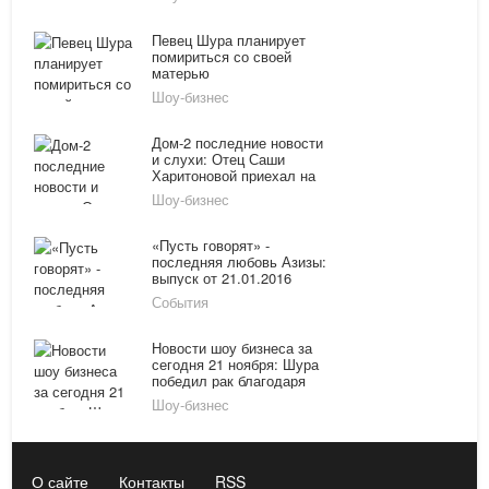
переживаниях
Певец Шура планирует
помириться со своей
матерью
Шоу-бизнес
Дом-2 последние новости
и слухи: Отец Саши
Харитоновой приехал на
проект, Мама Дмитренко
Шоу-бизнес
пытается помириться с
Рапунцель
«Пусть говорят» -
последняя любовь Азизы:
выпуск от 21.01.2016
показали на Первом
События
канале онлайн
Новости шоу бизнеса за
сегодня 21 ноября: Шура
победил рак благодаря
купленной девушке, дети
Шоу-бизнес
Аллы Пугачевой начали
говорить на французском
О сайте
Контакты
RSS