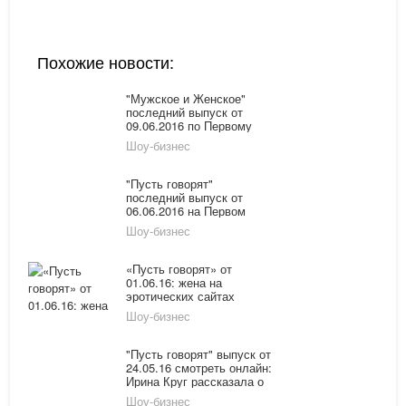
Похожие новости:
"Мужское и Женское"
последний выпуск от
09.06.2016 по Первому
каналу смотреть онлайн
Шоу-бизнес
"Пусть говорят"
последний выпуск от
06.06.2016 на Первом
канале смотреть онлайн
Шоу-бизнес
«Пусть говорят» от
01.06.16: жена на
эротических сайтах
знакомств, а муж
Шоу-бизнес
воспитывает ребенка
"Пусть говорят" выпуск от
24.05.16 смотреть онлайн:
Ирина Круг рассказала о
своей жизни и
Шоу-бизнес