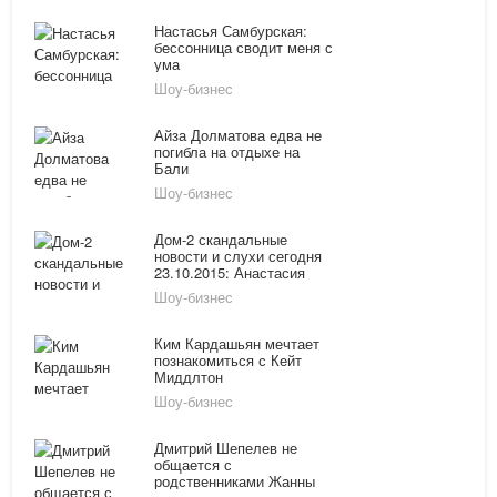
Настасья Самбурская:
бессонница сводит меня с
ума
Шоу-бизнес
Айза Долматова едва не
погибла на отдыхе на
Бали
Шоу-бизнес
Дом-2 скандальные
новости и слухи сегодня
23.10.2015: Анастасия
Киушкина встречается с
Шоу-бизнес
Гуфом, Гозиас и Дерябина
наказаны
Ким Кардашьян мечтает
познакомиться с Кейт
Миддлтон
Шоу-бизнес
Дмитрий Шепелев не
общается с
родственниками Жанны