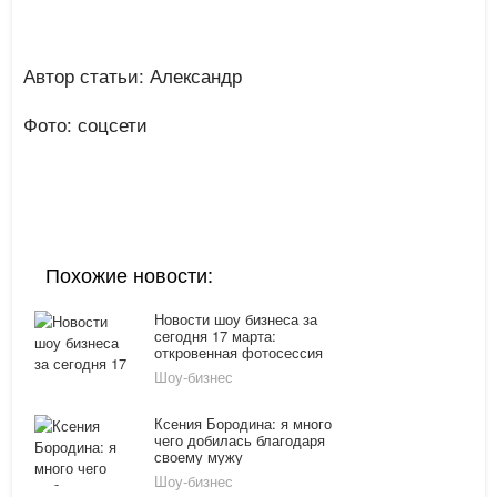
Автор статьи: Александр
Фото: соцсети
Похожие новости:
Новости шоу бизнеса за
сегодня 17 марта:
откровенная фотосессия
Водонаевой, обнаженная
Шоу-бизнес
Равшана Куркова,
женитьба Безрукова
Ксения Бородина: я много
чего добилась благодаря
своему мужу
Шоу-бизнес