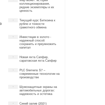
*
коллекционирования,
редкие экземпляры и их
ценность
Текущий курс Биткоина к
*
з
рублю и тонкости
грамотного обмена
Инвестиции в золото -
*
надежный способ
сохранить и преумножить
капитал
Новая яхта Сапфир,
*
саратовская яхта Сапфир
PLC Siemens S7 –
*
современные технологии на
производстве
Шумозащитные экраны на
*
автомобильных дорогах:
надежность и эстетика
Синий залив (2021)
*