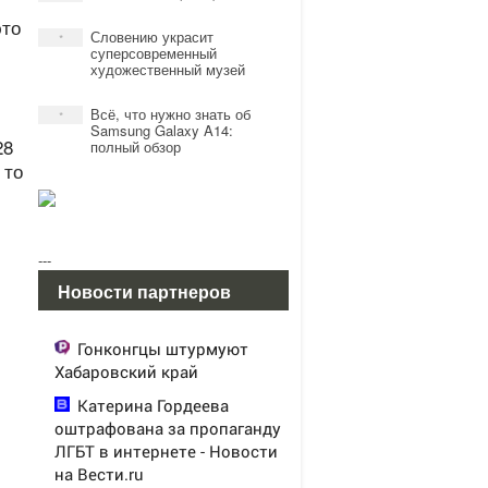
это
Словению украсит
*
суперсовременный
художественный музей
Всё, что нужно знать об
*
Samsung Galaxy A14:
28
полный обзор
 то
---
Новости партнеров
Гонконгцы штурмуют
Хабаровский край
Катерина Гордеева
оштрафована за пропаганду
ЛГБТ в интернете - Новости
на Вести.ru