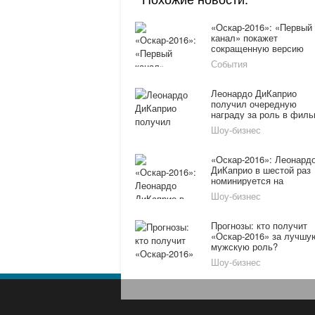
«Оскар-2016»: «Первый
канал» покажет
сокращенную версию
церемонии 29 февраля
События
Леонардо ДиКаприо
получил очередную
награду за роль в фил
«Выживший»
Шоу-бизнес
«Оскар-2016»: Леонард
ДиКаприо в шестой раз
номинируется на
статуэтку
Шоу-бизнес
Прогнозы: кто получит
«Оскар-2016» за лучшу
мужскую роль?
Шоу-бизнес