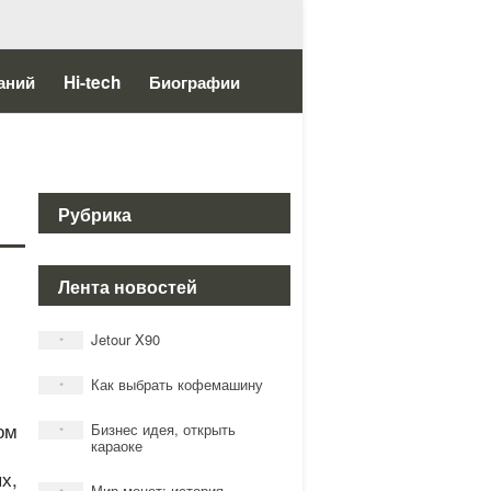
аний
Hi-tech
Биографии
Рубрика
Лента новостей
Jetour X90
*
Как выбрать кофемашину
*
ом
Бизнес идея, открыть
*
караоке
х,
Мир монет: история