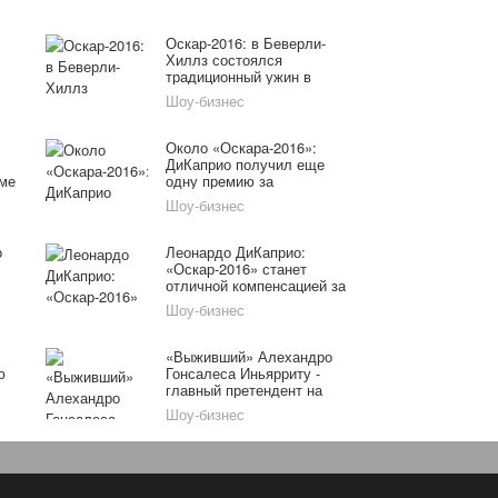
Оскар-2016: в Беверли-
Хиллз состоялся
традиционный ужин в
честь номинантов
Шоу-бизнес
Около «Оскара-2016»:
ДиКаприо получил еще
ьме
одну премию за
«Выжившего»
Шоу-бизнес
о
Леонардо ДиКаприо:
«Оскар-2016» станет
отличной компенсацией за
тяготы во время съемок
Шоу-бизнес
«Выжившего»
«Выживший» Алехандро
ю
Гонсалеса Иньярриту -
главный претендент на
«Оскар-2016» сразу в
Шоу-бизнес
нескольких номинациях