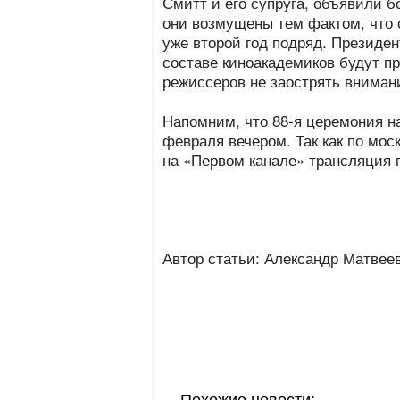
Смитт и его супруга, объявили б
они возмущены тем фактом, что 
уже второй год подряд. Президе
составе киноакадемиков будут п
режиссеров не заострять вниман
Напомним, что 88-я церемония н
февраля вечером. Так как по мос
на «Первом канале» трансляция п
Автор статьи: Александр Матвее
Похожие новости: