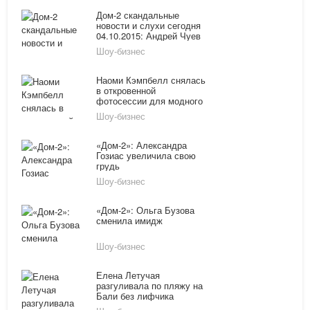
Дом-2 скандальные
новости и слухи сегодня
04.10.2015: Андрей Чуев
выложил в Инстаграм
Шоу-бизнес
фото своей девушки,
Ашмарина и Григоренко
объявили о свадьбе
Наоми Кэмпбелл снялась
в откровенной
фотосессии для модного
журнала
Шоу-бизнес
«Дом-2»: Александра
Гозиас увеличила свою
грудь
Шоу-бизнес
«Дом-2»: Ольга Бузова
сменила имидж
Шоу-бизнес
Елена Летучая
разгуливала по пляжу на
Бали без лифчика