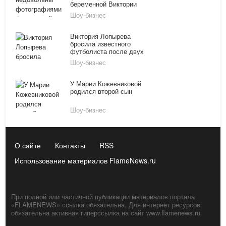
беременной Виктории
Дайнеко
Шоу-бизнес
Виктория Лопырева
бросила известного
футболиста после двух
лет брака
Шоу-бизнес
У Марии Кожевниковой
родился второй сын
Шоу-бизнес
О сайте
Контакты
RSS
Использование материалов FlameNews.ru
При полной или частичной публикации материалов портала
«FLAMENEWS» ссылка обязательна. Для интернет ресурсов
обязательна активная гиперссылка на сайт www.flamenews.ru