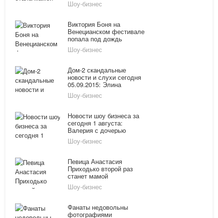
Шоу-бизнес
Виктория Боня на
Венецианском фестивале
попала под дождь
Шоу-бизнес
Дом-2 скандальные
новости и слухи сегодня
05.09.2015: Элина
Камирен поправилась на
Шоу-бизнес
24 кг, Виктория Романец
получила подарок
Новости шоу бизнеса за
сегодня 1 августа:
Валерия с дочерью
демонстрируют отличные
Шоу-бизнес
фигуры, а Виктория
Дайнеко сообщает о
беременности
Певица Анастасия
Приходько второй раз
станет мамой
Шоу-бизнес
Фанаты недовольны
фотографиями