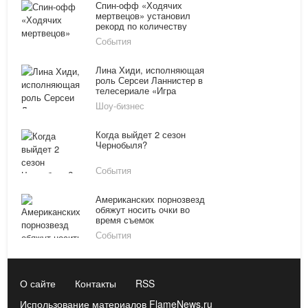
Спин-офф «Ходячих
мертвецов» установил
рекорд по количеству
телезрителей
События
Лина Хиди, исполняющая
роль Серсеи Ланнистер в
телесериале «Игра
престолов», родила
Шоу-бизнес
второго ребенка
Когда выйдет 2 сезон
Чернобыля?
События
Американских порнозвезд
обяжут носить очки во
время съемок
События
О сайте
Контакты
RSS
Использование материалов FlameNews.ru