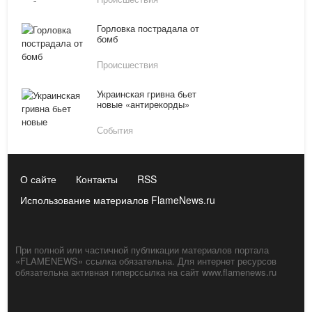
Горловка пострадала от
бомб
Происшествия
Украинская гривна бьет
новые «антирекорды»
События
О сайте
Контакты
RSS
Использование материалов FlameNews.ru
При полной или частичной публикации материалов портала
«FLAMENEWS» ссылка обязательна. Для интернет ресурсов
обязательна активная гиперссылка на сайт www.flamenews.ru