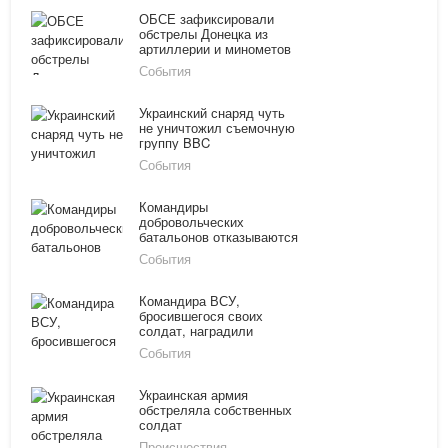
ОБСЕ зафиксировали
обстрелы Донецка из
артиллерии и минометов
События
Украинский снаряд чуть
не уничтожил съемочную
группу BBC
События
Командиры
добровольческих
батальонов отказываются
подчиняться Генштабу
События
Командира ВСУ,
бросившегося своих
солдат, наградили
званием Героя Украины
События
Украинская армия
обстреляла собственных
солдат
Происшествия