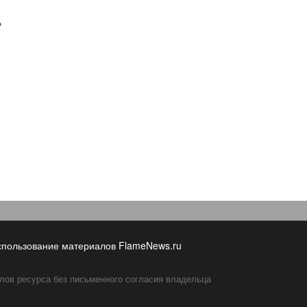
?
спользование материалов FlameNews.ru
лов ресурса без письменного согласия владельца