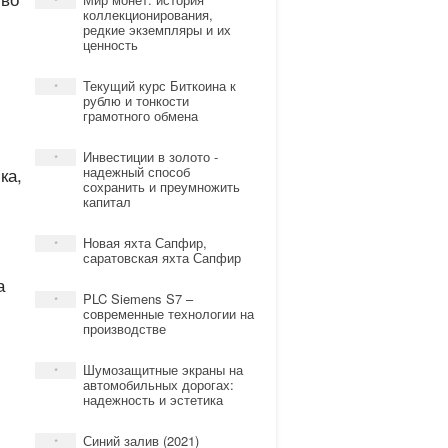
*
коллекционирования,
редкие экземпляры и их
ценность
Текущий курс Биткоина к
*
рублю и тонкости
грамотного обмена
Инвестиции в золото -
*
ка,
надежный способ
сохранить и преумножить
капитал
Новая яхта Сапфир,
*
саратовская яхта Сапфир
а
PLC Siemens S7 –
*
современные технологии на
производстве
Шумозащитные экраны на
*
автомобильных дорогах:
надежность и эстетика
Синий залив (2021)
*