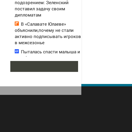
подозрением: Зеленский
поставил задачу своим
дипломатам
В «Салавате Юлаеве»
объяснили,почему не стали
активно подписывать игроков
в межсезонье
Пыталась спасти малыша и
погибла с ним: женщина
разбилась насмерть на глазах
у детей 06/08/2026 – Новости
Муж выломал дверь и
зарезал жену из-за ревности
(ФОТО)