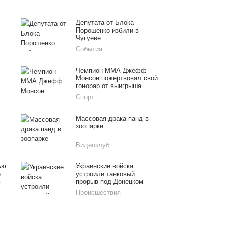
Депутата от Блока
Порошенко избили в
Чугуеве
События
Чемпион ММА Джефф
Монсон пожертвовал свой
гонорар от выигрыша
жителям Донбасса
Спорт
Массовая драка панд в
зоопарке
Видеоклуб
ью
Украинские войска
е
устроили танковый
в
прорыв под Донецком
Происшествия