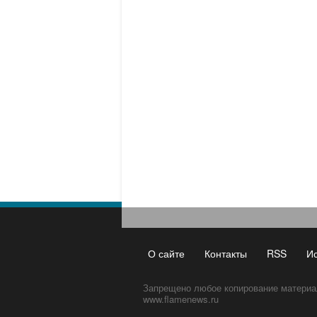
О сайте
Контакты
RSS
И
Запрещено любое копирование материа
www.flamenews.ru