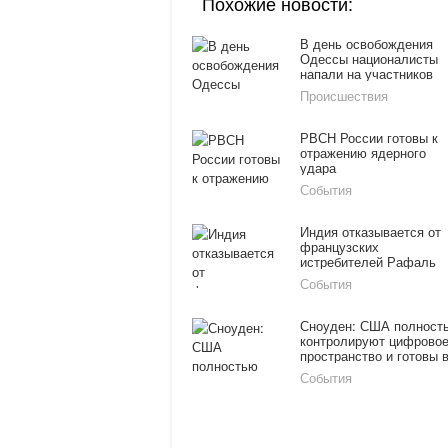
Похожие новости:
В день освобождения
Одессы националисты
напали на участников
праздничного
Происшествия
мероприятия
РВСН России готовы к
отражению ядерного
удара
События
Индия отказывается от
французских
истребителей Рафаль
События
Сноуден: США полност
контролируют цифрово
пространство и готовы 
любой момент нанести
События
удар