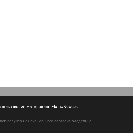
спользование материалов FlameNews.ru
лов ресурса без письменного согласия владельца