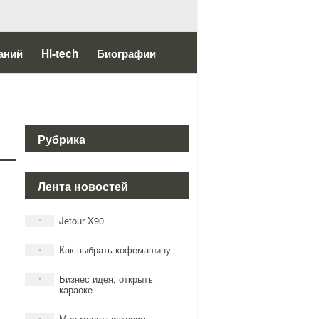
аний
Hi-tech
Биографии
Рубрика
Лента новостей
Jetour X90
*
Как выбрать кофемашину
*
Бизнес идея, открыть
*
караоке
Мир монет: история