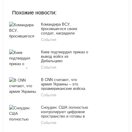
Похожие новости:
Командира ВСУ,
бросившегося своих
солдат, наградили
званием Героя Украины
События
Киев подтвердил приказ о
вывод войск из
Дебальцево
События
В CNN считают, что
армия Украины – это
проамериканские войска
События
Сноуден: США полностью
контролируют цифровое
пространство и готовы в
любой момент нанести
События
удар