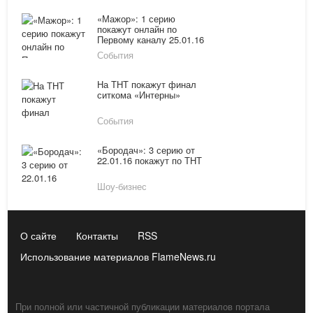
«Мажор»: 1 серию
покажут онлайн по
Первому каналу 25.01.16
События
На ТНТ покажут финал
ситкома «Интерны»
События
«Бородач»: 3 серию от
22.01.16 покажут по ТНТ
Шоу-бизнес
О сайте
Контакты
RSS
Использование материалов FlameNews.ru
При полной или частичной публикации материалов портала