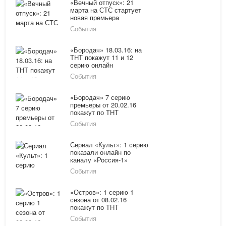
«Вечный отпуск»: 21
марта на СТС стартует
новая премьера
События
«Бородач» 18.03.16: на
ТНТ покажут 11 и 12
серию онлайн
События
«Бородач» 7 серию
премьеры от 20.02.16
покажут по ТНТ
События
Сериал «Культ»: 1 серию
показали онлайн по
каналу «Россия-1»
15.02.16
События
«Остров»: 1 серию 1
сезона от 08.02.16
покажут по ТНТ
События