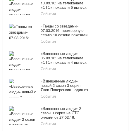
13.03.16: на телеканале
«СТС» показали 5 выпуск
2 сезона онлайн
События
«Танцы со звездами»
07.03.2016: премьерную
серию 10 сезона показали
на "России-1" онлайн
События
«Взвешенные люди»
05.03.16: на телеканале
«СТС» показали 4 выпуск
2 сезона онлайн
События
«Взвешенные люди»
новый 2 сезон 3 серия:
Яков Поверенкин - один из
фаворитов
События
«Взвешенные люди» 2
сезон 3 серия на СТС
онлайн от 27.02.16:
некоторые участники
События
готовы бросить проект