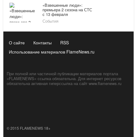
«Взвешенные люди»:
премьера 2 сезона на СТС
с 13 февраля
События
О сайте
Контакты
RSS
Использование материалов FlameNews.ru
При полной или частичной публикации материалов портала
«FLAMENEWS» ссылка обязательна. Для интернет ресурсов
обязательна активная гиперссылка на сайт www.flamenews.ru
© 2015 FLAMENEWS 18+