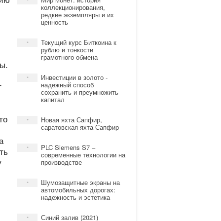
*
коллекционирования,
редкие экземпляры и их
ценность
Текущий курс Биткоина к
*
рублю и тонкости
грамотного обмена
ы.
Инвестиции в золото -
*
т
надежный способ
сохранить и преумножить
капитал
то
Новая яхта Сапфир,
*
саратовская яхта Сапфир
а
PLC Siemens S7 –
*
ть
современные технологии на
у
производстве
Шумозащитные экраны на
*
автомобильных дорогах:
надежность и эстетика
Синий залив (2021)
*