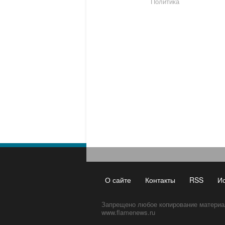
Политика
О сайте
Контакты
RSS
И
Запрещено любое копирование материа
www.flamenews.ru