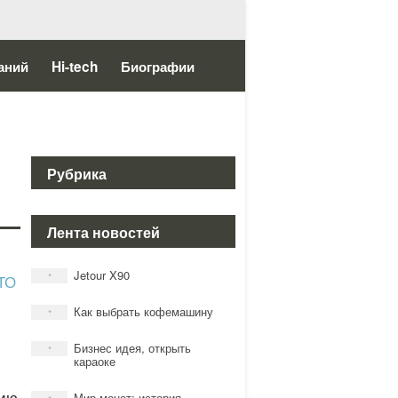
аний
Hi-tech
Биографии
Рубрика
Лента новостей
Jetour X90
*
Как выбрать кофемашину
*
Бизнес идея, открыть
*
караоке
нию
Мир монет: история