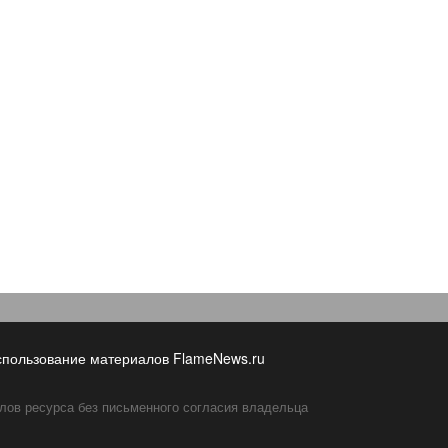
спользование материалов FlameNews.ru
лов ресурса без письменного согласия владельца