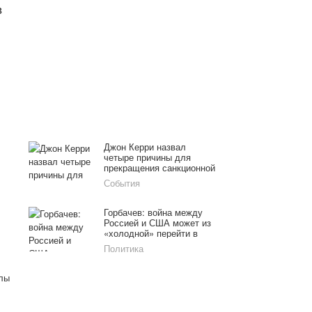
в
Джон Керри назвал
четыре причины для
прекращения санкционной
антироссийской политики
События
Горбачев: война между
Россией и США может из
«холодной» перейти в
«горячую»
Политика
лы