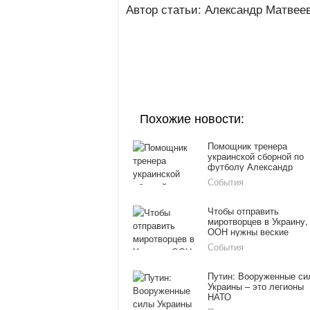
Автор статьи: Александр Матвее
Похожие новости:
Помощник тренера
украинской сборной по
футболу Александр
Заваров отказался в
События
резкой форме от
мобилизации
Чтобы отправить
миротворцев в Украину,
ООН нужны веские
основания
События
Путин: Вооруженные си
Украины – это легионы
НАТО