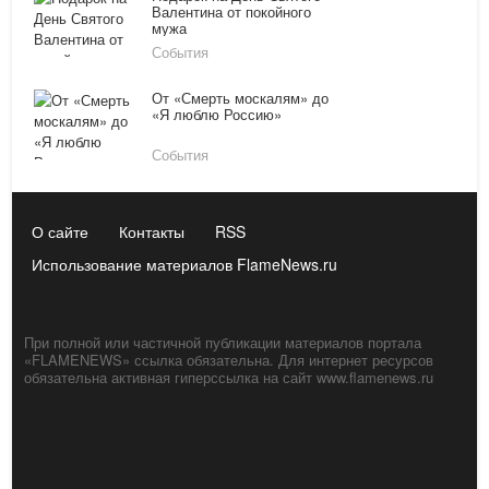
Валентина от покойного
мужа
События
От «Смерть москалям» до
«Я люблю Россию»
События
О сайте
Контакты
RSS
Использование материалов FlameNews.ru
При полной или частичной публикации материалов портала
«FLAMENEWS» ссылка обязательна. Для интернет ресурсов
обязательна активная гиперссылка на сайт www.flamenews.ru