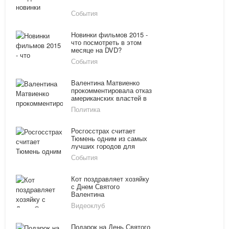
События
Новинки фильмов 2015 -
что посмотреть в этом
месяце на DVD?
События
Валентина Матвиенко
прокомментировала отказ
американских властей в
выдаче визы
Политика
Росгосстрах считает
Тюмень одним из самых
лучших городов для
жизни
События
Кот поздравляет хозяйку
с Днем Святого
Валентина
Видеоклуб
Подарок на День Святого