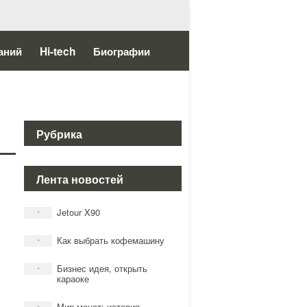
аний
Hi-tech
Биографии
Рубрика
Лента новостей
Jetour X90
*
Как выбрать кофемашину
*
Бизнес идея, открыть
*
караоке
Мир монет: история