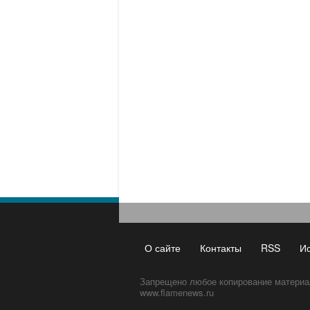
О сайте
Контакты
RSS
И
Запрещено любое копирование материа
www.flamenews.ru