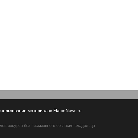
спользование материалов FlameNews.ru
лов ресурса без письменного согласия владельца