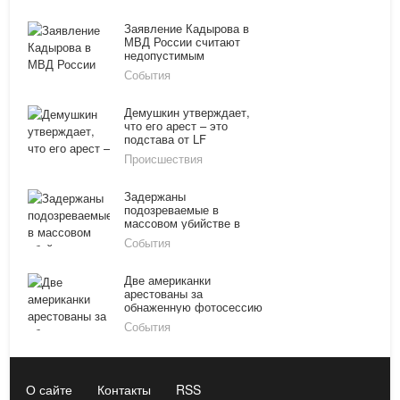
Заявление Кадырова в
МВД России считают
недопустимым
События
Демушкин утверждает,
что его арест – это
подстава от LF
Происшествия
Задержаны
подозреваемые в
массовом убийстве в
Кумертау
События
Две американки
арестованы за
обнаженную фотосессию
в храме Ангкор-Ват
События
О сайте
Контакты
RSS