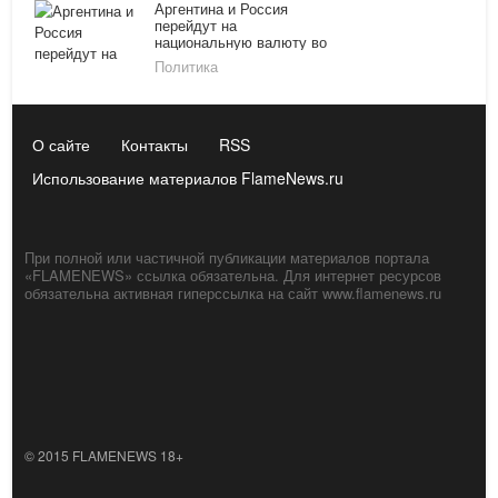
Аргентина и Россия
перейдут на
национальную валюту во
взаиморасчетах
Политика
О сайте
Контакты
RSS
Использование материалов FlameNews.ru
При полной или частичной публикации материалов портала
«FLAMENEWS» ссылка обязательна. Для интернет ресурсов
обязательна активная гиперссылка на сайт www.flamenews.ru
© 2015 FLAMENEWS 18+