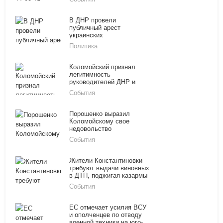
ЛНР сообщил о
количестве пленных
ополченцев
В ДНР провели
публичный арест
украинских
военнослужащих,
Политика
виновных в гибели
донецких детей
Коломойский признал
легитимность
руководителей ДНР и
ЛНР
События
Порошенко выразил
Коломойскому свое
недовольство
События
Жители Константиновки
требуют выдачи виновных
в ДТП, поджигая казармы
ВСУ
События
ЕС отмечает усилия ВСУ
и ополченцев по отводу
военной техники на юго-