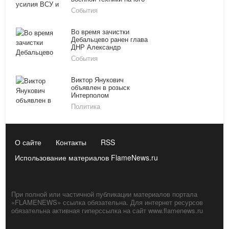
востоке Украины
События
Во время зачистки
Дебальцево ранен глава
ДНР Александр
Захарченко
События
Виктор Янукович
объявлен в розыск
Интерполом
Политика
О сайте
Контакты
RSS
Использование материалов FlameNews.ru
При полной или частичной публикации материалов портала
«FLAMENEWS» ссылка обязательна. Для интернет ресурсов
обязательна активная гиперссылка на сайт www.flamenews.ru