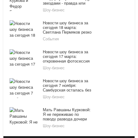
звездами - правда или
вымысел журналистов?
Шоу-бизнес
Новости шоу бизнеса за
сегодня 18 марта:
Светлана Пермяков резко
помолодела, бывший муж
События
Равшаны Курковой нашел
новую девушку
Новости шоу бизнеса за
сегодня 17 марта:
откровенная фотосессия
Водонаевой, обнаженная
Шоу-бизнес
Равшана Куркова,
женитьба Безрукова
Новости шоу бизнеса за
сегодня 7 ноября:
Самбурская осталась без
зубов, Анджелина Джоли
Шоу-бизнес
и Бред Питт снялись в
новом фильме
Мать Равшаны Курковой:
Я не переживаю по
поводу развода дочери
Шоу-бизнес