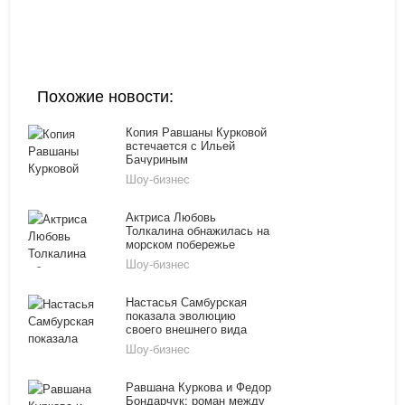
Похожие новости:
Копия Равшаны Курковой
встечается с Ильей
Бачуриным
Шоу-бизнес
Актриса Любовь
Толкалина обнажилась на
морском побережье
Шоу-бизнес
Настасья Самбурская
показала эволюцию
своего внешнего вида
Шоу-бизнес
Равшана Куркова и Федор
Бондарчук: роман между