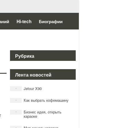
аний
Hi-tech
Биографии
Рубрика
Лента новостей
Jetour X90
*
Как выбрать кофемашину
*
Бизнес идея, открыть
*
т
караоке
Мир монет: история