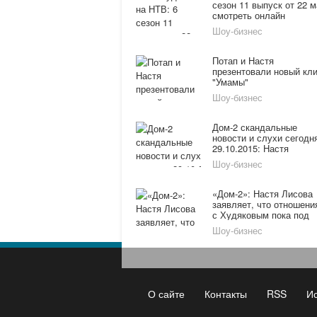
сезон 11 выпуск от 22 
смотреть онлайн
Шоу-бизнес
Потап и Настя
презентовали новый кл
"Умамы"
Шоу-бизнес
Дом-2 скандальные
новости и слухи сегодн
29.10.2015: Настя
Киушкина
Шоу-бизнес
прокомментировала
отношения с Гуфом,
Виктория Боня волнует
«Дом-2»: Настя Лисова
из-за нового увлечения
заявляет, что отношени
дочери
с Худяковым пока под
вопросом
Шоу-бизнес
О сайте
Контакты
RSS
И