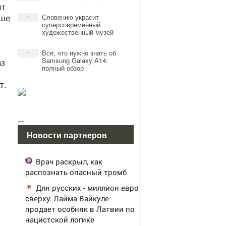
ит
ьше
Словению украсит
*
суперсовременный
художественный музей
Всё, что нужно знать об
*
аз
Samsung Galaxy A14:
полный обзор
т.
---
Новости партнеров
Врач раскрыл, как
распознать опасный тромб
Для русских - миллион евро
сверху: Лайма Вайкуле
продает особняк в Латвии по
нацистской логике