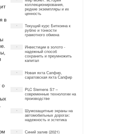
*
коллекционирования,
дит
редкие экземпляры и их
ценность
я в
Текущий курс Биткоина к
*
рублю и тонкости
грамотного обмена
бы
е.
Инвестиции в золото -
*
мы,
надежный способ
сохранить и преумножить
и
капитал
Новая яхта Сапфир,
*
саратовская яхта Сапфир
 о
PLC Siemens S7 –
*
современные технологии на
ных
производстве
.
Шумозащитные экраны на
*
автомобильных дорогах:
надежность и эстетика
ом
Синий залив (2021)
*