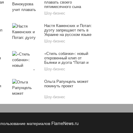
мая
плавать своего
пятимесячного сына
Шоу-бизнес
Настя Каменских и Потап:
ип
дуэту запрещают петь в
Украине на русском языке
Шоу-бизнес
«Стиль собачки»: новый
я
откровенный клип от
Бьянки и дуэта "Потап и
Настя"
Шоу-бизнес
ся
Ольга Рапунцель может
я
покинуть проект
Шоу-бизнес
спользование материалов FlameNews.ru