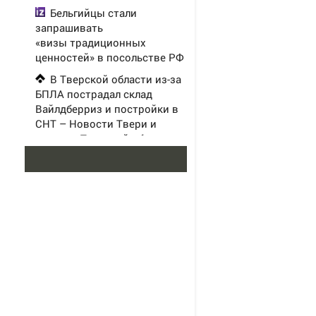
Бельгийцы стали
запрашивать
«визы традиционных
ценностей» в посольстве РФ
В Тверской области из-за
БПЛА пострадал склад
Вайлдберриз и постройки в
СНТ – Новости Твери и
городов Тверской области
сегодня - Afanasy.biz –
Тверские новости. Новости
Сафонов пропустил два
мяча и был заменён в матче с
«Мальоркой». Российский
вратарь уступил место
Шевалье в перерыве