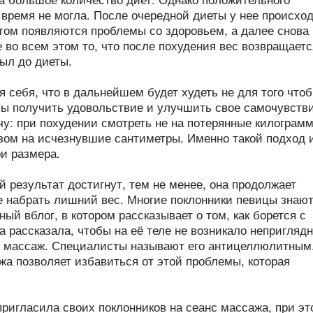
 время не могла. После очередной диеты у нее происхо
отом появляются проблемы со здоровьем, а далее снова
 во всем этом то, что после похудения вес возвращаетс
ыл до диеты.
 себя, что в дальнейшем будет худеть не для того что
бы получить удовольствие и улучшить свое самочувстви
чу: при похудении смотреть не на потерянные килограм
зом на исчезнувшие сантиметры. Именно такой подход 
ри размера.
 результат достигнут, тем не менее, она продолжает
е набрать лишний вес. Многие поклонники певицы знают
ный вблог, в котором рассказывает о том, как борется с
 рассказала, чтобы на её теле не возникало непригляд
й массаж. Специалисты называют его антицеллюлитным
жа позволяет избавиться от этой проблемы, которая
пригласила своих поклонников на сеанс массажа, при эт