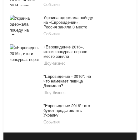
Смотреть выступление
События
Джамалы
Украина одержала победу
на «Евровидении».
Россия заняла 3 место
События
«Евровидение 2016»,
итоги конкурса: первое
место заняла
представительница
Шоу-бизнес
Украины, Лазарев стал
третьим
"Евровидение - 2016": на
что намекает певица
Джамала?
Шоу-бизнес
"Евровидение-2016": кто
будет представлять
Украину
События