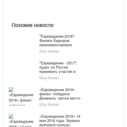
Похожие новости:
"Евровидение-2016":
Филипп Киркоров
прокомментировал
результаты музыкального
Шоу-бизнес
конкурса
"Евровидение - 2017":
будет ли Россия
принимать участие в
конкурсе?
Шоу-бизнес
«Евровидение 2016»
финал: победила
Джамала, третье место
занял Лазарев
Шоу-бизнес
«Евровидение 2016» 14
мая 2016 года: Украина
выиграла конкурс.