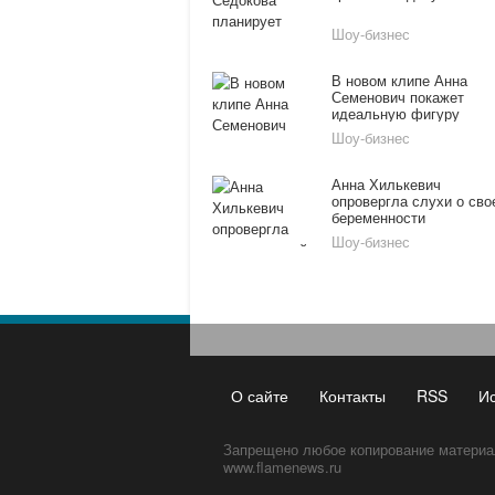
Шоу-бизнес
В новом клипе Анна
Семенович покажет
идеальную фигуру
Шоу-бизнес
Анна Хилькевич
опровергла слухи о сво
беременности
Шоу-бизнес
О сайте
Контакты
RSS
И
Запрещено любое копирование материа
www.flamenews.ru