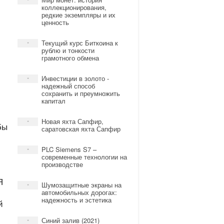
*
коллекционирования,
редкие экземпляры и их
ценность
Текущий курс Биткоина к
*
рублю и тонкости
грамотного обмена
Инвестиции в золото -
*
надежный способ
сохранить и преумножить
капитал
Новая яхта Сапфир,
*
бы
саратовская яхта Сапфир
PLC Siemens S7 –
*
современные технологии на
производстве
Я
Шумозащитные экраны на
*
автомобильных дорогах:
надежность и эстетика
й
Синий залив (2021)
*