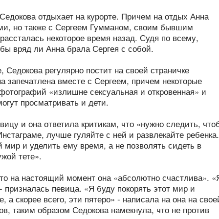
 Седокова отдыхает на курорте. Причем на отдых Анна
ами, но также с Сергеем Гумманом, своим бывшим
рассталась некоторое время назад. Судя по всему,
бы вряд ли Анна брала Сергея с собой.
е, Седокова регулярно постит на своей страничке
на запечатлена вместе с Сергеем, причем некоторые
 фотографий «излишне сексуальная и откровенная» и
могут просматривать и дети.
ицу и она ответила критикам, что «нужно следить, что
Инстаграме, лучше гуляйте с ней и развлекайте ребенка.
й мир и уделить ему время, а не позволять сидеть в
жой тете».
что на настоящий момент она «абсолютно счастлива». «
- призналась певица. «Я буду покорять этот мир и
 а скорее всего, эти пятеро» - написала на она на свое
в, таким образом Седокова намекнула, что не против