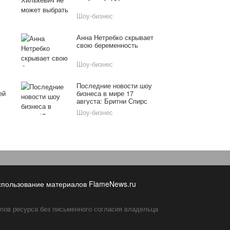
Шоу-бизнес
Анна Нетребко скрывает
свою беременность
Шоу-бизнес
Последние новости шоу
ей
бизнеса в мире 17
августа: Бритни Спирс
демонстрирует хорошую
Шоу-бизнес
форму, Ани Лорак
отдыхает без
бюстгальтера
спользование материалов FlameNews.ru
лов ресурса без письменного согласия владельца