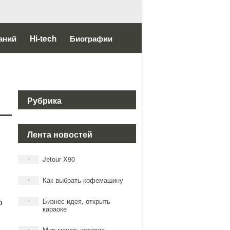
аний
Hi-tech
Биографии
Рубрика
Лента новостей
Jetour X90
*
Как выбрать кофемашину
*
о
Бизнес идея, открыть
*
караоке
Мир монет: история