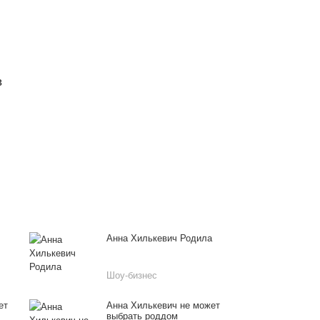
в
Анна Хилькевич Родила
Шоу-бизнес
ет
Анна Хилькевич не может
выбрать роддом