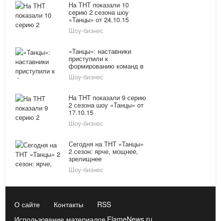
На ТНТ показали 10
серию 2 сезона шоу
«Танцы» от 24.10.15
Шоу-бизнес
«Танцы»: наставники
приступили к
формированию команд в
«Отбор 24»
Шоу-бизнес
На ТНТ показали 9 серию
2 сезона шоу «Танцы» от
17.10.15
Шоу-бизнес
Сегодня на ТНТ «Танцы»
2 сезон: ярче, мощнее,
зрелищнее
Шоу-бизнес
О сайте
Контакты
RSS
Использование материалов FlameNews.ru