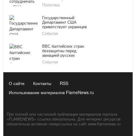
взаимного партнерства
Политика
Государственный
Департамент США
приветствует украинцев
фашистским лозунгом
События
ВВС балтийских стран
беззащитны перед
авиацией русских
События
О сайте
Контакты
RSS
Использование материалов FlameNews.ru
При полной или частичной публикации материалов портала
«FLAMENEWS» ссылка обязательна. Для интернет ресурсов
обязательна активная гиперссылка на сайт www.flamenews.ru