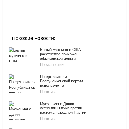
Похожие новости:
Белый мужчина в США
расстрелял прихожан
африканской церкви
Происшествия
Представители
Республиканской партии
используют в
предвыборной агитации
Политика
образ Путина
Мусульмане Дании
устроили митинг против
расизма Народной Партии
Политика