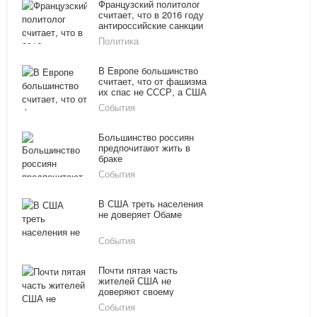
Французский политолог
считает, что в 2016 году
антироссийские санкции
не будут иметь смысла
Политика
В Европе большинство
считает, что от фашизма
их спас не СССР, а США
События
Большинство россиян
предпочитают жить в
браке
События
В США треть населения
не доверяет Обаме
События
Почти пятая часть
жителей США не
доверяют своему
правительству
События