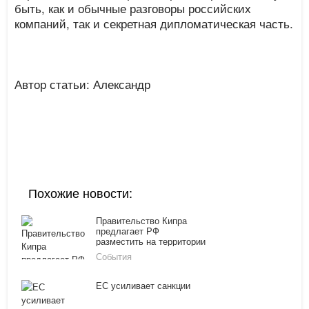
быть, как и обычные разговоры российских
компаний, так и секретная дипломатическая часть.
Автор статьи: Александр
Похожие новости:
Правительство Кипра
предлагает РФ
разместить на территории
острова базы ВМФ и ВВС
События
ЕС усиливает санкции