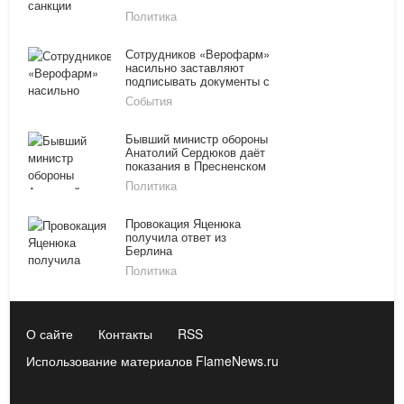
Политика
Сотрудников «Верофарм»
насильно заставляют
подписывать документы с
антироссийским уклоном
События
Бывший министр обороны
Анатолий Сердюков даёт
показания в Пресненском
суде Москвы по делу
Политика
Провокация Яценюка
получила ответ из
Берлина
Политика
О сайте
Контакты
RSS
Использование материалов FlameNews.ru