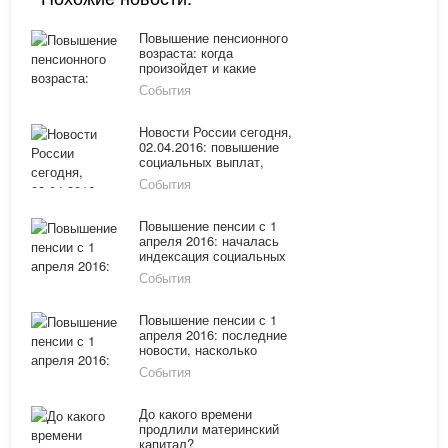
Повышение пенсионного
возраста: когда
произойдет и какие
последствия ждать
События
Новости России сегодня,
02.04.2016: повышение
социальных выплат,
подорожание бензина,
События
маркировка меховых
товаров и изменения в
законе о «О связи»
Повышение пенсии с 1
апреля 2016: началась
индексация социальных
выплат
События
Повышение пенсии с 1
апреля 2016: последние
новости, насколько
проиндексируют
События
социальные выплаты
До какого времени
продлили материнский
капитал?