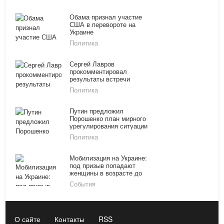
Обама признал участие
США в перевороте на
Украине
Политика
Сергей Лавров
прокомментировал
результаты встречи
«нормандской четверки»
Политика
Путин предложил
Порошенко план мирного
урегулирования ситуации
на юго-востоке
Политика
Мобилизация на Украине:
под призыв попадают
женщины в возрасте до
50 лет
События
О сайте
Контакты
RSS