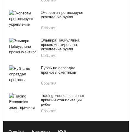
Эксперты прогнозируют
укрепление рубля
События
Эльвира Набиуллина
прокомментировала
укрепление рубля
События
Рубль не оправдал
прогнозы скептиков
События
Trading Economics знает
причины стабилизации
рубля
События
О сайте
Контакты
RSS