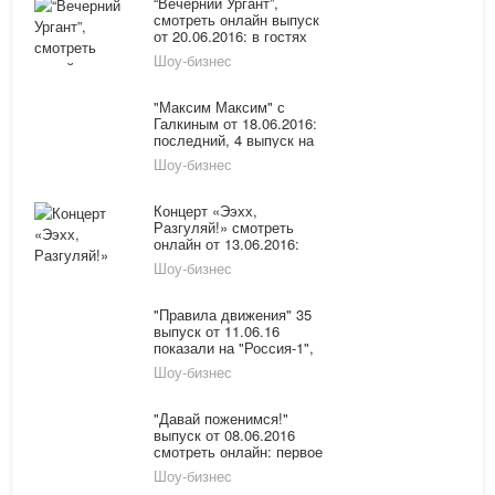
“Вечерний Ургант”,
смотреть онлайн выпуск
от 20.06.2016: в гостях
Николай Цискаридзе
Шоу-бизнес
"Максим Максим" с
Галкиным от 18.06.2016:
последний, 4 выпуск на
Первом смотреть онлайн
Шоу-бизнес
Концерт «Ээхх,
Разгуляй!» смотреть
онлайн от 13.06.2016:
лучшие хиты Радио
Шоу-бизнес
«Шансон» на Первом
канале
"Правила движения" 35
выпуск от 11.06.16
показали на "Россия-1",
смотреть онлайн
Шоу-бизнес
"Давай поженимся!"
выпуск от 08.06.2016
смотреть онлайн: первое
свидение всегда с мамой
Шоу-бизнес