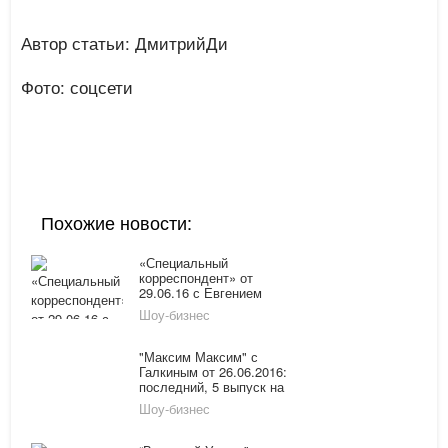
Автор статьи: ДмитрийДи
Фото: соцсети
Похожие новости:
«Специальный
корреспондент» от
29.06.16 с Евгением
Поповым: последний
Шоу-бизнес
выпуск смотреть онлайн
на канале "Россия-1"
"Максим Максим" с
Галкиным от 26.06.2016:
последний, 5 выпуск на
Первом смотреть онлайн
Шоу-бизнес